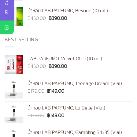
was:
is:
น้ำหอม LAB PARFUMO, Beyond (10 ml.)
฿1,890.00.
฿1,490.00.
Original
Current
฿
450.00
฿
390.00
price
price
was:
is:
฿450.00.
฿390.00.
BEST SELLING
LAB PARFUMO, Velvet OUD (10 ml.)
Original
Current
฿
450.00
฿
390.00
price
price
was:
is:
น้ำหอม LAB PARFUMO, Teenage Dream (Vial)
฿450.00.
฿390.00.
Original
Current
฿
179.00
฿
149.00
price
price
was:
is:
น้ำหอม LAB PARFUMO, La Belle (Vial)
฿179.00.
฿149.00.
Original
Current
฿
179.00
฿
149.00
price
price
was:
is:
น้ำหอม LAB PARFUMO, Gambling 34+35 (Vial)
฿179.00.
฿149.00.