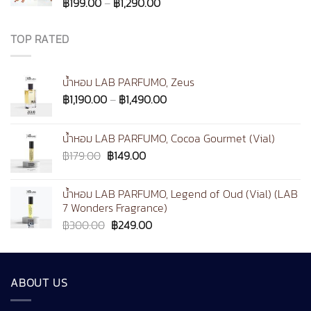
Price
฿
199.00
–
฿
1,290.00
฿1,290.00
range:
฿199.00
TOP RATED
through
฿1,290.00
น้ำหอม LAB PARFUMO, Zeus
Price
฿
1,190.00
–
฿
1,490.00
range:
฿1,190.00
น้ำหอม LAB PARFUMO, Cocoa Gourmet (Vial)
through
Original
Current
฿
179.00
฿
149.00
฿1,490.00
price
price
was:
is:
น้ำหอม LAB PARFUMO, Legend of Oud (Vial) (LAB
฿179.00.
฿149.00.
7 Wonders Fragrance)
Original
Current
฿
300.00
฿
249.00
price
price
was:
is:
฿300.00.
฿249.00.
ABOUT US