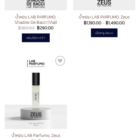
product
page
น้ำหอม LAB PARFUMO,
น้ำหอม LAB PARFUMO, Zeus
Shadow De Bacci (Vial)
Price
฿
1,190.00
–
฿
1,490.00
range:
Original
Current
฿
360.00
฿
290.00
฿1,190.0
price
price
เลือกรูปแบบ
through
was:
is:
หยิบใส่ตะกร้า
฿1,490.
฿360.00.
฿290.00.
This
product
has
multiple
variants.
Add to
The
wishlist
options
may
be
chosen
on
the
product
page
น้ำหอม LAB Parfumo, Zeus