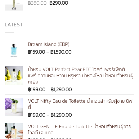
Original
Current
฿
360.00
฿
290.00
price
price
was:
is:
฿360.00.
฿290.00.
LATEST
Dream Island (EDP)
Price
฿
159.00
–
฿
1,590.00
range:
฿159.00
น้ำหอม VOLT Perfect Pear EDT โวลต์ เพอร์เฟ็กต์
through
แพร์ ความหอมหวาน หรูหรา น่าหลงใหล น้ำหอมสำหรับผู้
฿1,590.00
หญิง
Price
฿
199.00
–
฿
1,290.00
range:
VOLT Nifty Eau de Toilette น้ำหอมสำหรับผู้ชาย นิฟ
฿199.00
ตี้
through
Price
฿
199.00
–
฿
1,290.00
฿1,290.00
range:
VOLT GENTLE Eau de Toilette น้ำหอมสำหรับผู้ชาย
฿199.00
โวลต์ เจนเทิล
through