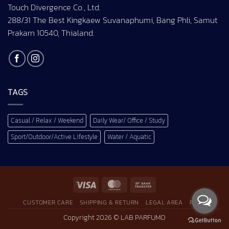
Touch Divergence Co., Ltd.
288/31 The Best Kingkaew Suvanaphumi, Bang Phli, Samut
Prakarn 10540, Thialand.
TAGS
Casual / Relax / Weekend
Daily Wear/ Office / Study
Sport/Outdoor/Active Lifestyle
Water / Aquatic
Visa
MasterCard
Bank
Transfer
CUSTOMER CARE
SHIPPING & RETURN
LEGAL AREA
F.A.Q.
Copyright 2026 ©
LAB PARFUMO