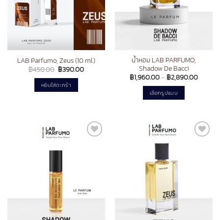
น้ำหอม LAB PARFUMO,
LAB Parfumo, Zeus (10 ml.)
Shadow De Bacci
Original
Current
฿
450.00
฿
390.00
price
price
Price
฿
1,960.00
–
฿
2,890.00
was:
is:
range:
หยิบใส่ตะกร้า
฿450.00.
฿390.00.
฿1,960
เลือกรูปแบบ
throug
฿2,890
This
product
has
multiple
Add to
Add to
variants.
wishlist
wishlist
The
options
may
be
chosen
on
the