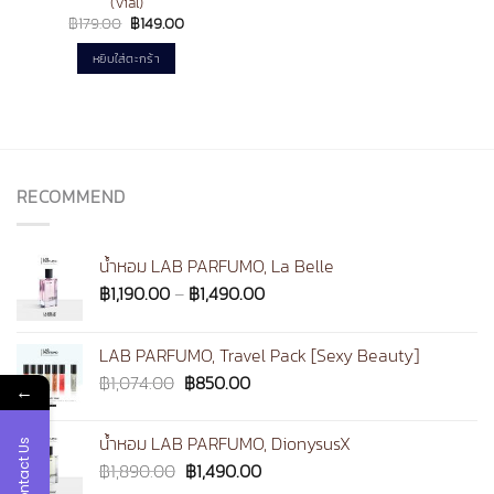
(Vial)
Original
Current
฿
179.00
฿
149.00
price
price
was:
is:
หยิบใส่ตะกร้า
฿179.00.
฿149.00.
RECOMMEND
น้ำหอม LAB PARFUMO, La Belle
Price
฿
1,190.00
–
฿
1,490.00
range:
฿1,190.00
LAB PARFUMO, Travel Pack [Sexy Beauty]
through
Original
Current
฿
1,074.00
฿
850.00
฿1,490.00
←
price
price
was:
is:
น้ำหอม LAB PARFUMO, DionysusX
Contact Us
฿1,074.00.
฿850.00.
Original
Current
฿
1,890.00
฿
1,490.00
price
price