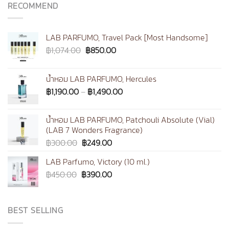
RECOMMEND
LAB PARFUMO, Travel Pack [Most Handsome]
Original
Current
฿
1,074.00
฿
850.00
price
price
was:
is:
น้ำหอม LAB PARFUMO, Hercules
฿1,074.00.
฿850.00.
Price
฿
1,190.00
–
฿
1,490.00
range:
฿1,190.00
น้ำหอม LAB PARFUMO, Patchouli Absolute (Vial)
through
(LAB 7 Wonders Fragrance)
฿1,490.00
Original
Current
฿
300.00
฿
249.00
price
price
LAB Parfumo, Victory (10 ml.)
was:
is:
Original
Current
฿
450.00
฿300.00.
฿
390.00
฿249.00.
price
price
was:
is:
฿450.00.
฿390.00.
BEST SELLING