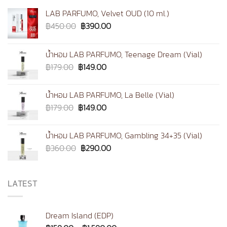
LAB PARFUMO, Velvet OUD (10 ml.)
Original
Current
฿
450.00
฿
390.00
price
price
was:
is:
น้ำหอม LAB PARFUMO, Teenage Dream (Vial)
฿450.00.
฿390.00.
Original
Current
฿
179.00
฿
149.00
price
price
was:
is:
น้ำหอม LAB PARFUMO, La Belle (Vial)
฿179.00.
฿149.00.
Original
Current
฿
179.00
฿
149.00
price
price
was:
is:
น้ำหอม LAB PARFUMO, Gambling 34+35 (Vial)
฿179.00.
฿149.00.
Original
Current
฿
360.00
฿
290.00
price
price
was:
is:
฿360.00.
฿290.00.
LATEST
Dream Island (EDP)