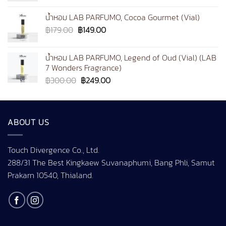
฿1,190.00
น้ำหอม LAB PARFUMO, Cocoa Gourmet (Vial)
through
Original
Current
฿
179.00
฿
149.00
฿1,490.00
price
price
was:
is:
น้ำหอม LAB PARFUMO, Legend of Oud (Vial) (LAB
฿179.00.
฿149.00.
7 Wonders Fragrance)
Original
Current
฿
300.00
฿
249.00
price
price
was:
is:
฿300.00.
฿249.00.
ABOUT US
Touch Divergence Co., Ltd.
288/31 The Best Kingkaew Suvanaphumi, Bang Phli, Samut
Prakarn 10540, Thialand.