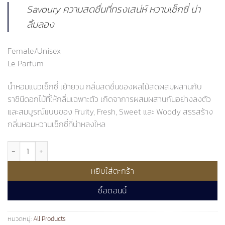
price
price
Savoury ความสดชื่นที่ทรงเสน่ห์ หวานเซ็กซี่ น่า
was:
is:
฿850.00.
฿790.00.
ลิ้มลอง
Female/Unisex
Le Parfum
น้ำหอมแนวเซ็กซี่ เย้ายวน กลิ่นสดชื่นของผลไม้สดผสมผสานกับ
ราชินีดอกไม้ที่ให้กลิ่นเฉพาะตัว เกิดจาการผสมผสานกันอย่างลงตัว
และสมบูรณ์แบบของ Fruity, Fresh, Sweet และ Woody สรรสร้าง
กลิ่นหอมหวานเซ็กซี่ที่น่าหลงใหล
จำนวน LAB PARFUMO, Savoury (10 ml.) ชิ้น
หยิบใส่ตะกร้า
ซื้อตอนนี้
หมวดหมู่:
All Products