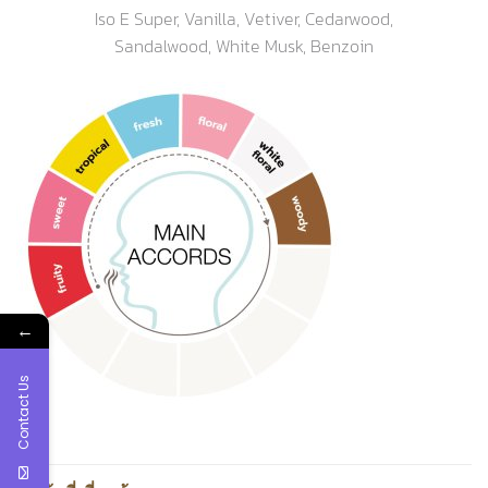
Iso E Super, Vanilla, Vetiver, Cedarwood,
Sandalwood, White Musk, Benzoin
←
Contact Us