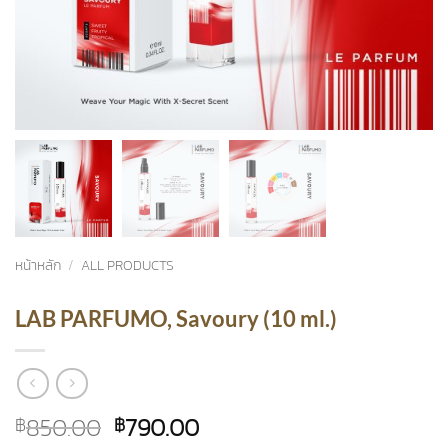
หน้าหลัก
/
ALL PRODUCTS
LAB PARFUMO, Savoury (10 ml.)
Original
Current
850.00
790.00
฿
฿