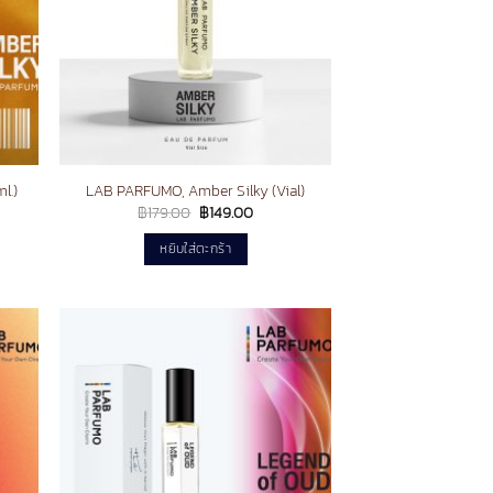
l.)
LAB PARFUMO, Amber Silky (Vial)
nt
Original
Current
฿
179.00
฿
149.00
price
price
was:
is:
หยิบใส่ตะกร้า
.00.
฿179.00.
฿149.00.
d to
Add to
hlist
wishlist