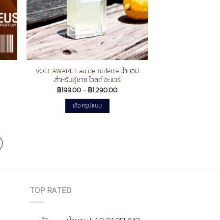
VOLT AWARE Eau de Toilette น้ำหอม
สำหรับผู้ชาย โวลต์ อะแวร์
nt
Price
฿
199.00
–
฿
1,290.00
range:
.00.
฿199.00
เลือกรูปแบบ
through
฿1,290.00
This
product
has
multiple
variants.
The
options
TOP RATED
may
be
chosen