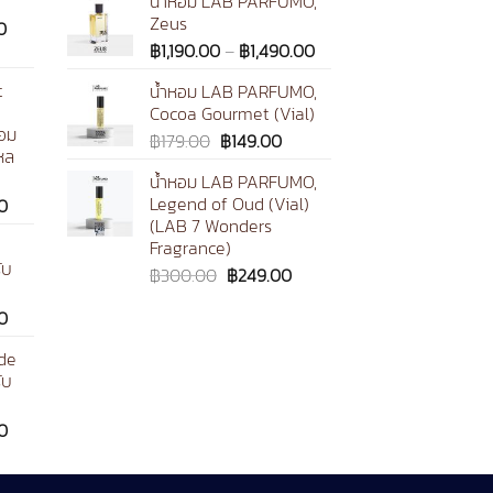
น้ำหอม LAB PARFUMO,
Zeus
on
Price
0
Price
range:
฿
1,190.00
–
฿
1,490.00
the
range:
฿159.00
product
t
น้ำหอม LAB PARFUMO,
฿1,190.00
through
page
Cocoa Gourmet (Vial)
through
฿1,590.00
หอม
Original
Current
฿
179.00
฿
149.00
฿1,490.00
หล
price
price
น้ำหอม LAB PARFUMO,
was:
is:
Legend of Oud (Vial)
Price
0
฿179.00.
฿149.00.
(LAB 7 Wonders
range:
Fragrance)
฿199.00
ับ
through
Original
Current
฿
300.00
฿
249.00
฿1,290.00
price
price
Price
0
was:
is:
range:
฿300.00.
฿249.00.
de
฿199.00
ับ
through
฿1,290.00
Price
0
range:
฿199.00