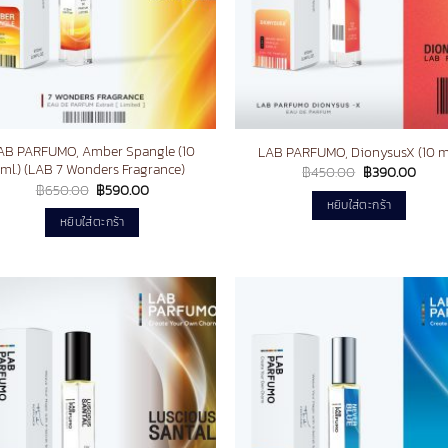
AB PARFUMO, Amber Spangle (10
LAB PARFUMO, DionysusX (10 ml
ml.) (LAB 7 Wonders Fragrance)
Original
Curre
฿
450.00
฿
390.00
price
price
Original
Current
฿
650.00
฿
590.00
was:
is:
price
price
หยิบใส่ตะกร้า
฿450.00.
฿390
was:
is:
หยิบใส่ตะกร้า
฿650.00.
฿590.00.
Add to
Ad
wishlist
wis