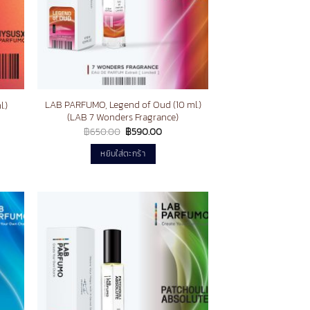
LAB PARFUMO, Legend of Oud (10 ml.)
.)
(LAB 7 Wonders Fragrance)
nt
Original
Current
฿
650.00
฿
590.00
price
price
.00.
was:
is:
หยิบใส่ตะกร้า
฿650.00.
฿590.00.
d to
Add to
hlist
wishlist