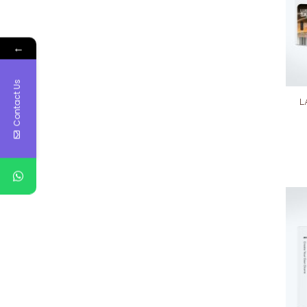
←
Contact Us
L