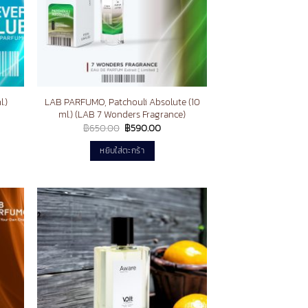
LAB PARFUMO, Patchouli Absolute (10
.)
ml.) (LAB 7 Wonders Fragrance)
nt
Original
Current
฿
650.00
฿
590.00
price
price
.00.
was:
is:
หยิบใส่ตะกร้า
฿650.00.
฿590.00.
d to
Add to
hlist
wishlist