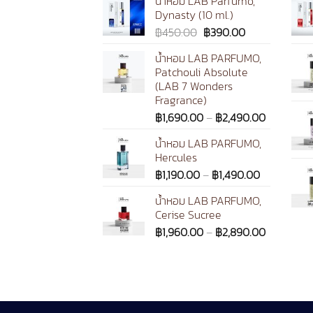
น้ำหอม LAB Parfumo,
Dynasty (10 ml.)
Original
Current
฿
450.00
฿
390.00
price
price
น้ำหอม LAB PARFUMO,
was:
is:
Patchouli Absolute
฿450.00.
฿390.00.
(LAB 7 Wonders
Fragrance)
Price
฿
1,690.00
–
฿
2,490.00
range:
น้ำหอม LAB PARFUMO,
฿1,690.00
Hercules
through
Price
฿
1,190.00
–
฿
1,490.00
฿2,490.0
range:
น้ำหอม LAB PARFUMO,
฿1,190.00
Cerise Sucree
through
Price
฿
1,960.00
–
฿
2,890.00
฿1,490.00
range:
฿1,960.00
through
฿2,890.0