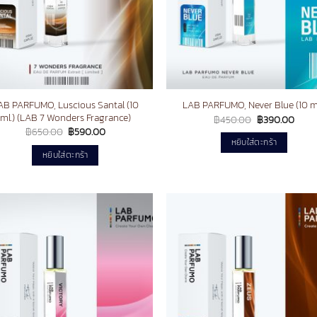
AB PARFUMO, Luscious Santal (10
LAB PARFUMO, Never Blue (10 ml
ml.) (LAB 7 Wonders Fragrance)
Original
Curre
฿
450.00
฿
390.00
price
price
Original
Current
฿
650.00
฿
590.00
was:
is:
price
price
หยิบใส่ตะกร้า
฿450.00.
฿390
was:
is:
หยิบใส่ตะกร้า
฿650.00.
฿590.00.
Add to
Ad
wishlist
wis