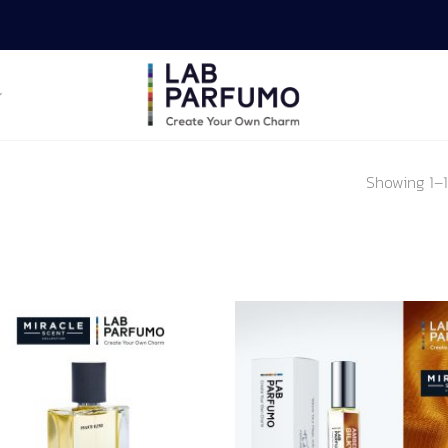
Showing 1–1
Add to
Ad
wishlist
wis