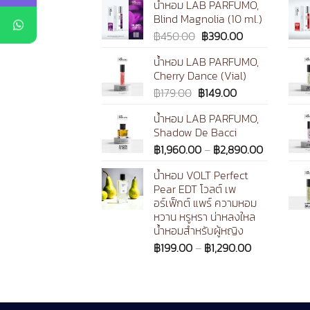
น้ำหอม LAB PARFUMO,
Blind Magnolia (10 ml.)
Original
Current
฿
450.00
฿
390.00
price
price
น้ำหอม LAB PARFUMO,
was:
is:
Cherry Dance (Vial)
฿450.00.
฿390.00.
Original
Current
฿
179.00
฿
149.00
price
price
น้ำหอม LAB PARFUMO,
was:
is:
Shadow De Bacci
฿179.00.
฿149.00.
Price
฿
1,960.00
–
฿
2,890.00
range:
น้ำหอม VOLT Perfect
฿1,960.00
Pear EDT โวลต์ เพ
through
อร์เฟ็กต์ แพร์ ความหอม
฿2,890.0
หวาน หรูหรา น่าหลงใหล
น้ำหอมสำหรับผู้หญิง
Price
฿
199.00
–
฿
1,290.00
range:
฿199.00
through
฿1,290.00