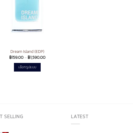
Dream Island (EDP)
Price
฿
159.00
–
฿
1,590.00
range:
฿159.00
เลือกรูปแบบ
through
฿1,590.00
This
product
has
multiple
variants.
The
options
T SELLING
LATEST
may
be