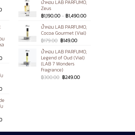
น้ำหอม LAB PARFUMO,
Zeus
Price
0
Price
range:
฿
1,190.00
–
฿
1,490.00
range:
฿159.00
t
น้ำหอม LAB PARFUMO,
฿1,190.00
through
Cocoa Gourmet (Vial)
through
฿1,590.00
หอม
Original
Current
฿
179.00
฿
149.00
฿1,490.00
หล
price
price
น้ำหอม LAB PARFUMO,
was:
is:
Legend of Oud (Vial)
Price
0
฿179.00.
฿149.00.
(LAB 7 Wonders
range:
Fragrance)
฿199.00
ับ
through
Original
Current
฿
300.00
฿
249.00
฿1,290.00
price
price
Price
0
was:
is:
range:
฿300.00.
฿249.00.
de
฿199.00
ับ
through
฿1,290.00
Price
0
range:
฿199.00