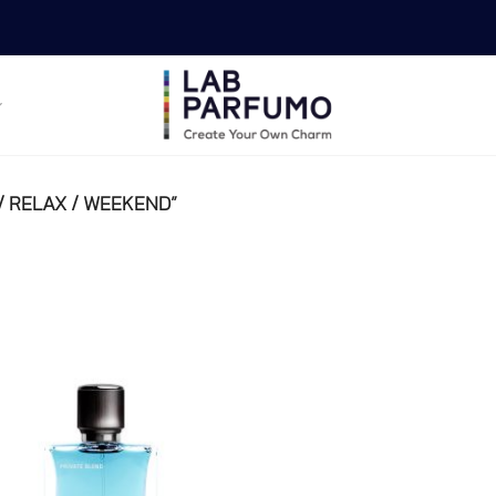
L / RELAX / WEEKEND”
Add to
wishlist