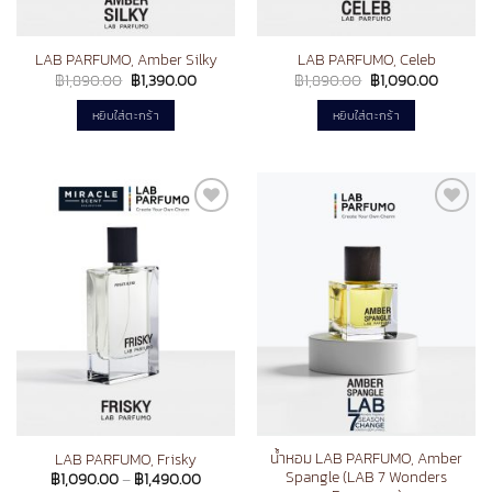
page
LAB PARFUMO, Amber Silky
LAB PARFUMO, Celeb
Original
Current
Original
Current
฿
1,890.00
฿
1,390.00
฿
1,890.00
฿
1,090.00
price
price
price
price
was:
is:
was:
is:
หยิบใส่ตะกร้า
หยิบใส่ตะกร้า
฿1,890.00.
฿1,390.00.
฿1,890.00.
฿1,090.
Add to
Add to
wishlist
wishlist
น้ำหอม LAB PARFUMO, Amber
LAB PARFUMO, Frisky
Spangle (LAB 7 Wonders
Price
฿
1,090.00
–
฿
1,490.00