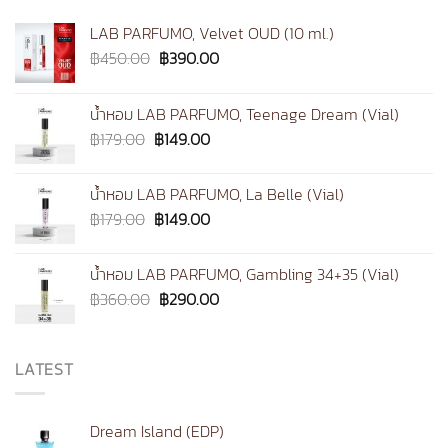
LAB PARFUMO, Velvet OUD (10 ml.)
Original
Current
฿
450.00
฿
390.00
price
price
was:
is:
น้ำหอม LAB PARFUMO, Teenage Dream (Vial)
฿450.00.
฿390.00.
Original
Current
฿
179.00
฿
149.00
price
price
was:
is:
น้ำหอม LAB PARFUMO, La Belle (Vial)
฿179.00.
฿149.00.
Original
Current
฿
179.00
฿
149.00
price
price
was:
is:
น้ำหอม LAB PARFUMO, Gambling 34+35 (Vial)
฿179.00.
฿149.00.
Original
Current
฿
360.00
฿
290.00
price
price
was:
is:
฿360.00.
฿290.00.
LATEST
Dream Island (EDP)