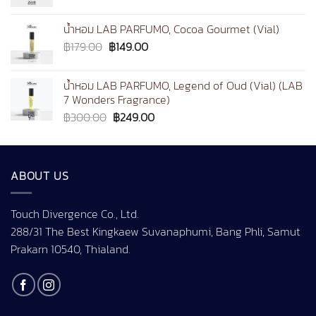
range:
฿1,190.00
น้ำหอม LAB PARFUMO, Cocoa Gourmet (Vial)
through
Original
Current
฿
179.00
฿
149.00
฿1,490.00
price
price
was:
is:
น้ำหอม LAB PARFUMO, Legend of Oud (Vial) (LAB
฿179.00.
฿149.00.
7 Wonders Fragrance)
Original
Current
฿
300.00
฿
249.00
price
price
was:
is:
฿300.00.
฿249.00.
ABOUT US
Touch Divergence Co., Ltd.
288/31 The Best Kingkaew Suvanaphumi, Bang Phli, Samut
Prakarn 10540, Thialand.