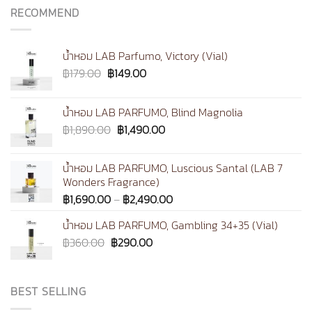
RECOMMEND
may
be
chosen
น้ำหอม LAB Parfumo, Victory (Vial)
on
Original
Current
the
฿
179.00
฿
149.00
price
price
product
was:
is:
page
น้ำหอม LAB PARFUMO, Blind Magnolia
฿179.00.
฿149.00.
Original
Current
฿
1,890.00
฿
1,490.00
price
price
was:
is:
น้ำหอม LAB PARFUMO, Luscious Santal (LAB 7
฿1,890.00.
฿1,490.00.
Wonders Fragrance)
Price
฿
1,690.00
–
฿
2,490.00
range:
น้ำหอม LAB PARFUMO, Gambling 34+35 (Vial)
฿1,690.00
Original
Current
฿
360.00
฿
290.00
through
price
price
฿2,490.00
was:
is:
฿360.00.
฿290.00.
BEST SELLING