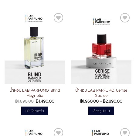
฿1,490.
This
product
has
multiple
Add to
Add to
variants.
wishlist
wishlist
The
options
may
be
chosen
on
the
product
page
น้ำหอม LAB PARFUMO, Blind
น้ำหอม LAB PARFUMO, Cerise
Magnolia
Sucree
Original
Current
Price
฿
1,890.00
฿
1,490.00
฿
1,960.00
–
฿
2,890.00
price
price
range:
was:
is:
฿1,960
หยิบใส่ตะกร้า
เลือกรูปแบบ
฿1,890.00.
฿1,490.00.
throug
฿2,890
This
product
has