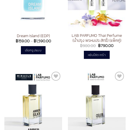
LAB PARFUMO Thai Perfume
Dream Island (EDP)
(น้ำปรุง พรหมประสิทธิ์) (แพ็คคู่)
Price
฿
159.00
–
฿
1,590.00
range:
Original
Current
฿
980.00
฿
790.00
฿159.00
price
price
เลือกรูปแบบ
through
was:
is:
หยิบใส่ตะกร้า
฿1,590.00
฿980.00.
฿790.00.
This
product
has
multiple
variants.
Add to
Add to
The
wishlist
wishlist
options
may
be
chosen
on
the
product