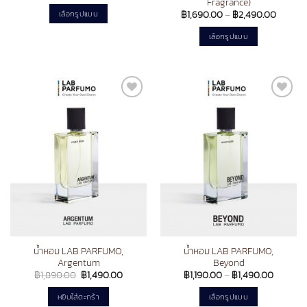
range:
Fragrance)
฿1,090.00
Price
฿
1,690.00
–
฿
2,490.00
เลือกรูปแบบ
through
range:
฿1,490.00
This
฿1,690
เลือกรูปแบบ
throug
product
฿2,490
This
has
product
multiple
has
variants.
multiple
The
Add to
Add to
variants.
options
wishlist
wishlist
The
may
options
be
may
chosen
be
on
chosen
the
on
product
the
page
product
page
น้ำหอม LAB PARFUMO,
น้ำหอม LAB PARFUMO,
Argentum
Beyond
Original
Current
Price
฿
1,890.00
฿
1,490.00
฿
1,190.00
–
฿
1,490.00
price
price
range:
was:
is:
฿1,190.0
หยิบใส่ตะกร้า
เลือกรูปแบบ
฿1,890.00.
฿1,490.00.
through