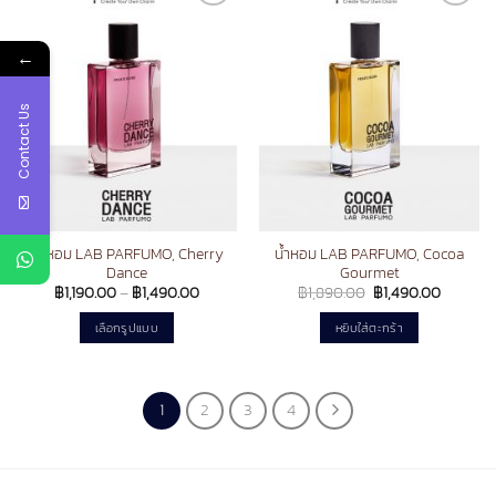
multiple
Add to
Add to
variants.
wishlist
wishlist
The
←
options
may
Contact Us
be
chosen
on
the
product
page
น้ำหอม LAB PARFUMO, Cherry
น้ำหอม LAB PARFUMO, Cocoa
Dance
Gourmet
Price
Original
Current
฿
1,190.00
–
฿
1,490.00
฿
1,890.00
฿
1,490.00
range:
price
price
฿1,190.00
was:
is:
เลือกรูปแบบ
หยิบใส่ตะกร้า
through
฿1,890.00.
฿1,490.0
฿1,490.00
This
product
has
1
2
3
4
multiple
variants.
The
options